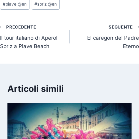
#
piave @en
#
spriz @en
Navigazione
PRECEDENTE
SEGUENTE
Il tour italiano di Aperol
El caregon del Padre
articoli
Spriz a Piave Beach
Eterno
Articoli simili