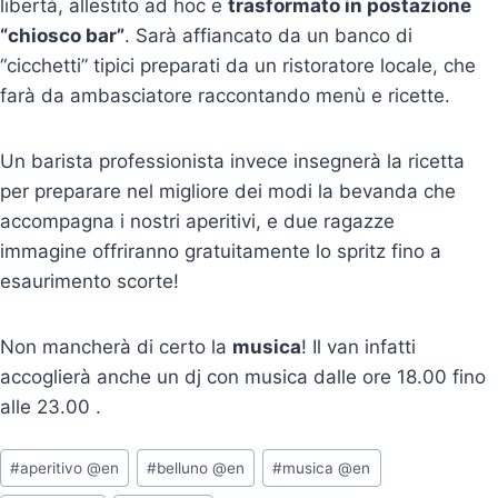
libertà, allestito ad hoc e
trasformato in postazione
“chiosco bar”
. Sarà affiancato da un banco di
“cicchetti” tipici preparati da un ristoratore locale, che
farà da ambasciatore raccontando menù e ricette.
Un barista professionista invece insegnerà la ricetta
per preparare nel migliore dei modi la bevanda che
accompagna i nostri aperitivi, e due ragazze
immagine offriranno gratuitamente lo spritz fino a
esaurimento scorte!
Non mancherà di certo la
musica
! Il van infatti
accoglierà anche un dj con musica dalle ore 18.00 fino
alle 23.00 .
Tag
#
aperitivo @en
#
belluno @en
#
musica @en
articolo: