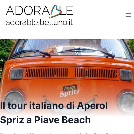
Salta
al
contenuto
Il tour italiano di Aperol
Spriz a Piave Beach