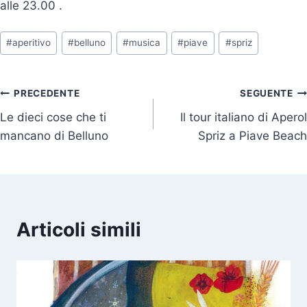
alle 23.00 .
Tag
#
aperitivo
#
belluno
#
musica
#
piave
#
spriz
articolo:
Navigazione
PRECEDENTE
SEGUENTE
Le dieci cose che ti
Il tour italiano di Aperol
articoli
mancano di Belluno
Spriz a Piave Beach
Articoli simili