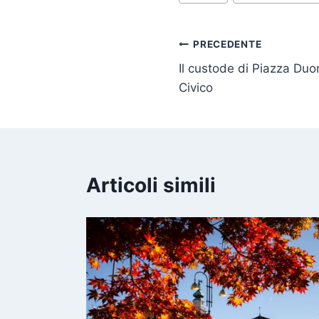
articolo:
Navigazione
PRECEDENTE
Il custode di Piazza Du
articoli
Civico
Articoli simili