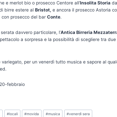
ne e merlot bio o prosecco Centore all’
Insolita Storia
dal
i birre estere al
Bristot,
e ancora il prosecco Astoria co
ni con prosecco del bar
Conte
.
serata davvero particolare, l’
Antica Birreria Mezzaterr
ttacolo a sorpresa e la possibilità di scegliere tra due 
ariegato, per un venerdì tutto musica e sapore al quale
ed.
a
#
locali
#
movida
#
musica
#
venerdì sera