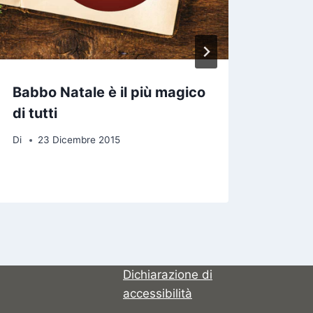
Babbo Natale è il più magico
Il Bu
di tutti
inca
asco
Di
23 Dicembre 2015
Di
1
Dichiarazione di
accessibilità