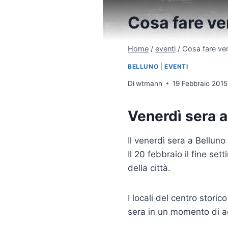
Cosa fare ve
Home
/
eventi
/
Cosa fare ven
BELLUNO
|
EVENTI
Di
wtmann
19 Febbraio 2015
Venerdì sera a
Il venerdì sera a Belluno
Il 20 febbraio il fine se
della città.
I locali del centro stori
sera in un momento di ag