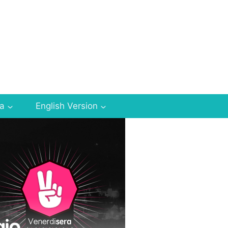
za
English Version