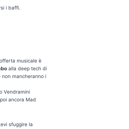
i i baffi.
’offerta musicale è
mbo
alla deep tech di
e non mancheranno i
no Vendramini
 poi ancora Mad
evi sfuggire la