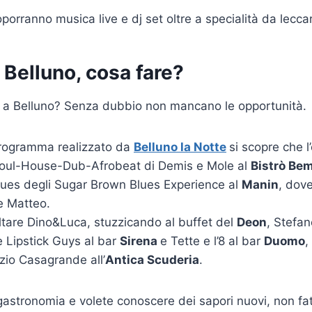
porranno musica live e dj set oltre a specialità da leccars
 Belluno, cosa fare?
ra a Belluno? Senza dubbio non mancano le opportunità.
rogramma realizzato da
Belluno la Notte
si scopre che l
Soul-House-Dub-Afrobeat di Demis e Mole al
Bistrò Be
blues degli Sugar Brown Blues Experience al
Manin
, dov
e Matteo.
ltare Dino&Luca, stuzzicando al buffet del
Deon
, Stefa
e Lipstick Guys al bar
Sirena
e Tette e l’8 al bar
Duomo
,
zio Casagrande all’
Antica Scuderia
.
gastronomia e volete conoscere dei sapori nuovi, non fat