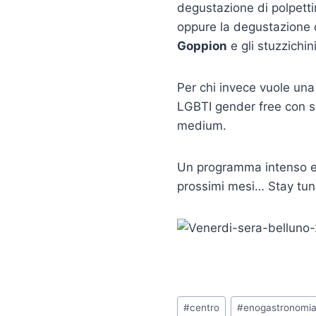
degustazione di polpetti
oppure la degustazione d
Goppion
e gli stuzzichi
Per chi invece vuole una 
LGBTI gender free con spe
medium.
Un programma intenso e v
prossimi mesi… Stay tun
Tag
#
centro
#
enogastronomi