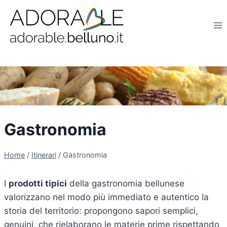
Salta
al
contenuto
Gastronomia
Home
/
Itinerari
/
Gastronomia
I
prodotti tipici
della gastronomia bellunese
valorizzano nel modo più immediato e autentico la
storia del territorio: propongono sapori semplici,
genuini, che rielaborano le materie prime rispettando