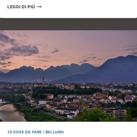
TOP
LEGGI DI PIÙ
10
THINGS
YOU
MISS
ABOUT
BELLUNO
10 COSE DA FARE
|
BELLUNO