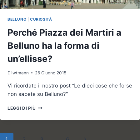
BELLUNO
|
CURIOSITÀ
Perché Piazza dei Martiri a
Belluno ha la forma di
un’ellisse?
Di
wtmann
26 Giugno 2015
Vi ricordate il nostro post “Le dieci cose che forse
non sapete su Belluno?”
PERCHÉ
LEGGI DI PIÙ
PIAZZA
DEI
MARTIRI
A
Navigazione
Pagina
1
2
3
…
6
BELLUNO