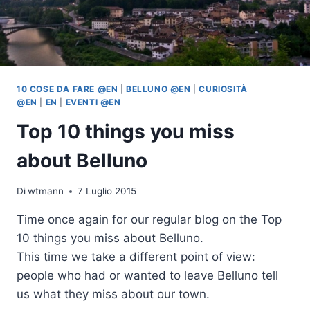
10 COSE DA FARE @EN
|
BELLUNO @EN
|
CURIOSITÀ
@EN
|
EN
|
EVENTI @EN
Top 10 things you miss
about Belluno
Di
wtmann
7 Luglio 2015
Time once again for our regular blog on the Top
10 things you miss about Belluno.
This time we take a different point of view:
people who had or wanted to leave Belluno tell
us what they miss about our town.