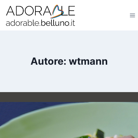
Salta
al
contenuto
Autore: wtmann