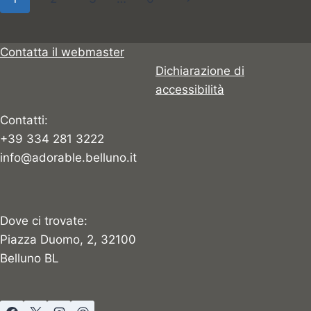
HA
pagina
successiva
LA
FORMA
Contatta il webmaster
DI
Dichiarazione di
UN’ELLISSE?
accessibilità
Contatti:
+39 334 281 3222
info@adorable.belluno.it
Dove ci trovate:
Piazza Duomo, 2, 32100
Belluno BL