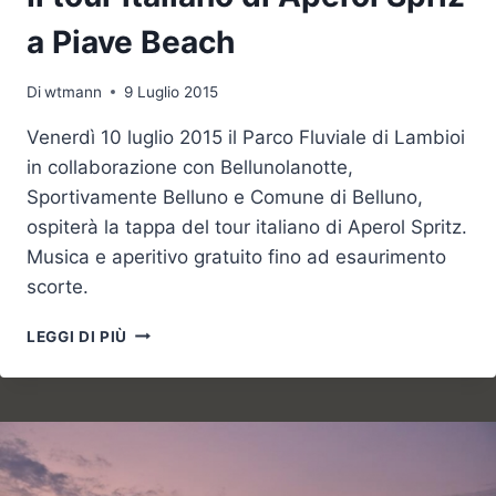
a Piave Beach
Di
wtmann
9 Luglio 2015
Venerdì 10 luglio 2015 il Parco Fluviale di Lambioi
in collaborazione con Bellunolanotte,
Sportivamente Belluno e Comune di Belluno,
ospiterà la tappa del tour italiano di Aperol Spritz.
Musica e aperitivo gratuito fino ad esaurimento
scorte.
IL
LEGGI DI PIÙ
TOUR
ITALIANO
DI
APEROL
SPRIZ
A
PIAVE