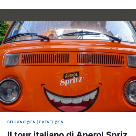
TOUR
ITALIANO
DI
APEROL
SPRIZ
A
PIAVE
BEACH
BELLUNO @EN
|
EVENTI @EN
Il tour italiano di Aperol Spriz