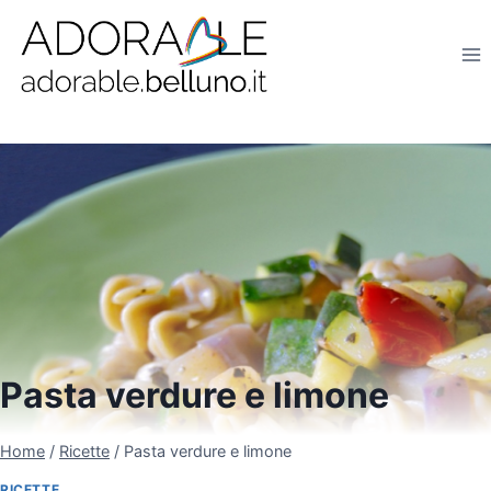
Salta
al
contenuto
Pasta verdure e limone
Home
/
Ricette
/
Pasta verdure e limone
RICETTE