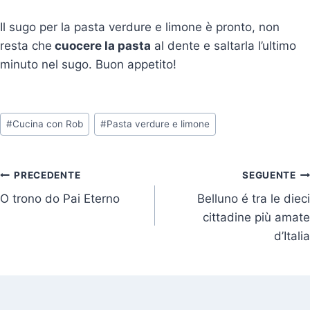
Il sugo per la pasta verdure e limone è pronto, non
resta che
cuocere la pasta
al dente e saltarla l’ultimo
minuto nel sugo. Buon appetito!
Tag
#
Cucina con Rob
#
Pasta verdure e limone
articolo:
Navigazione
PRECEDENTE
SEGUENTE
O trono do Pai Eterno
Belluno é tra le dieci
articoli
cittadine più amate
d’Italia