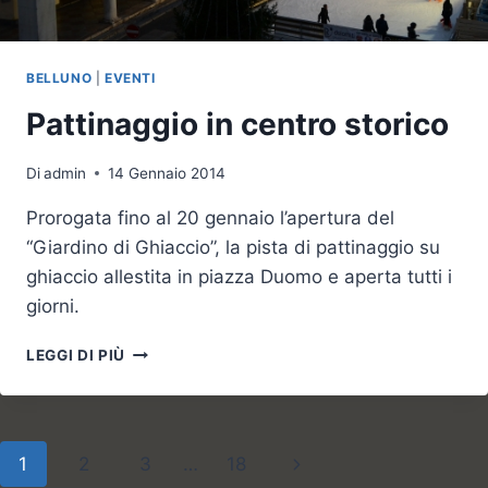
BELLUNO
|
EVENTI
Pattinaggio in centro storico
Di
admin
14 Gennaio 2014
Prorogata fino al 20 gennaio l’apertura del
“Giardino di Ghiaccio”, la pista di pattinaggio su
ghiaccio allestita in piazza Duomo e aperta tutti i
giorni.
PATTINAGGIO
LEGGI DI PIÙ
IN
CENTRO
STORICO
Navigazione
Pagina
1
2
3
…
18