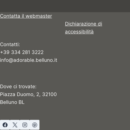
pagina
successiva
Contatta il webmaster
Dichiarazione di
accessibilità
Contatti:
+39 334 281 3222
info@adorable.belluno.it
Dove ci trovate:
Piazza Duomo, 2, 32100
Belluno BL