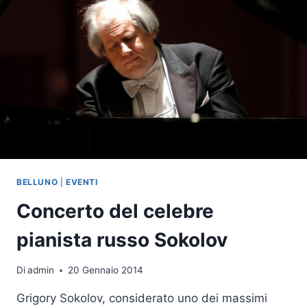
BELLUNO
|
EVENTI
Concerto del celebre
pianista russo Sokolov
Di
admin
20 Gennaio 2014
Grigory Sokolov, considerato uno dei massimi