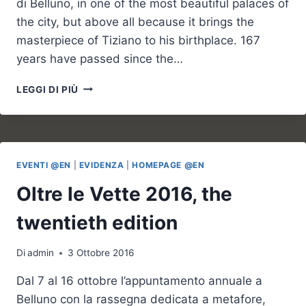
di Belluno, in one of the most beautiful palaces of
the city, but above all because it brings the
masterpiece of Tiziano to his birthplace. 167
years have passed since the…
THE
LEGGI DI PIÙ
BARBARIGO
MADONNA
OF
THE
HERMITAGE
EVENTI @EN
|
EVIDENZA
|
HOMEPAGE @EN
ON
EXHIBIT
Oltre le Vette 2016, the
IN
BELLUNO.
twentieth edition
Di
admin
3 Ottobre 2016
Dal 7 al 16 ottobre l’appuntamento annuale a
Belluno con la rassegna dedicata a metafore,