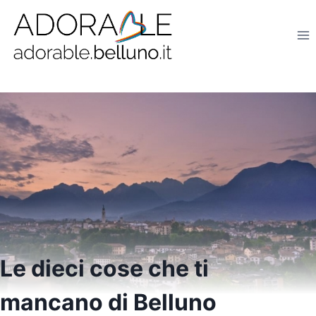
Salta
al
contenuto
Le dieci cose che ti
mancano di Belluno