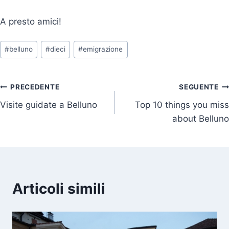
A presto amici!
Tag
#
belluno
#
dieci
#
emigrazione
articolo:
Navigazione
PRECEDENTE
SEGUENTE
Visite guidate a Belluno
Top 10 things you miss
articoli
about Belluno
Articoli simili