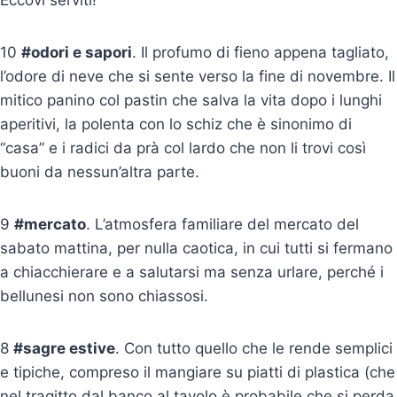
Eccovi serviti!
10
#odori e sapori
. Il profumo di fieno appena tagliato,
l’odore di neve che si sente verso la fine di novembre. Il
mitico panino col pastin che salva la vita dopo i lunghi
aperitivi, la polenta con lo schiz che è sinonimo di
“casa” e i radici da prà col lardo che non li trovi così
buoni da nessun’altra parte.
9
#mercato
. L’atmosfera familiare del mercato del
sabato mattina, per nulla caotica, in cui tutti si fermano
a chiacchierare e a salutarsi ma senza urlare, perché i
bellunesi non sono chiassosi.
8
#sagre estive
. Con tutto quello che le rende semplici
e tipiche, compreso il mangiare su piatti di plastica (che
nel tragitto dal banco al tavolo è probabile che si perda