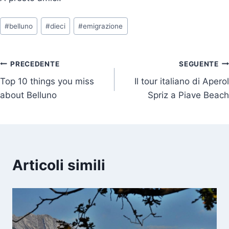
Tag
#
belluno
#
dieci
#
emigrazione
articolo:
Navigazione
PRECEDENTE
SEGUENTE
Top 10 things you miss
Il tour italiano di Aperol
articoli
about Belluno
Spriz a Piave Beach
Articoli simili