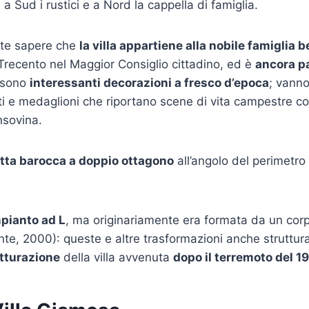
 a Sud i rustici e a Nord la cappella di famiglia.
ete sapere che
la villa appartiene alla nobile famiglia 
 Trecento nel Maggior Consiglio cittadino, ed è
ancora p
i sono
interessanti decorazioni a fresco d’epoca
; vanno
i e medaglioni che riportano scene di vita campestre con 
ansovina.
etta barocca a doppio ottagono
all’angolo del perimetro
mpianto ad L
, ma originariamente era formata da un corp
te, 2000): queste e altre trasformazioni anche struttur
utturazione
della villa avvenuta
dopo il terremoto del 1