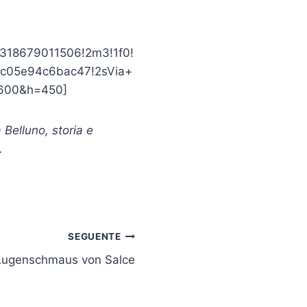
318679011506!2m3!1f0!
9c05e94c6bac47!2sVia+
=600&h=450]
a Belluno, storia e
.
SEGUENTE
 Augenschmaus von Salce