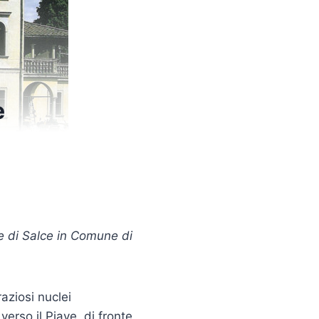
e
ne di Salce in Comune di
aziosi nuclei
erso il Piave, di fronte