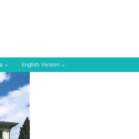
za
English Version