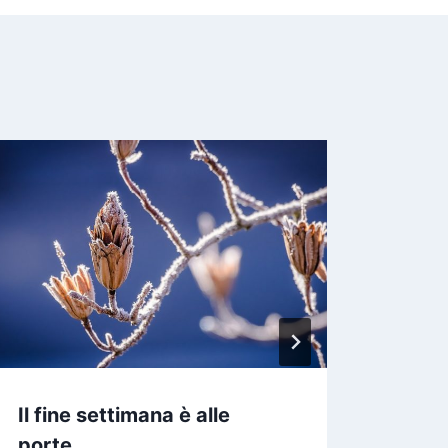
Il fine settimana è alle
Parli
porte…