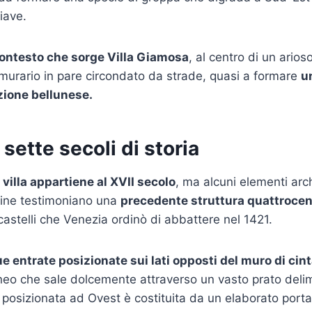
iave.
contesto che sorge Villa Giamosa
, al centro di un ario
murario in pare circondato da strade, quasi a formare
u
azione bellunese.
sette secoli di storia
 villa appartiene al XVII secolo
, ma alcuni elementi arch
tine testimoniano una
precedente struttura quattroce
castelli che Venezia ordinò di abbattere nel 1421.
e entrate posizionate sui lati opposti del muro di cin
lineo che sale dolcemente attraverso un vasto prato delim
a posizionata ad Ovest è costituita da un elaborato porta