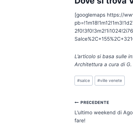
Dove si trova 
[googlemaps https://w
pb=!1m18!1m12!1m3!1d
2f0!3f0!3m2!1i1024!2
Salce%2C+155%2C+3210
L’articolo si basa sulle i
Architettura a cura di G.
Tag
#
salce
#
ville venete
articolo:
Navigazione
PRECEDENTE
L’ultimo weekend di Ago
articoli
fare!