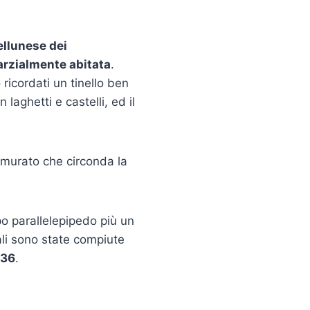
bellunese dei
arzialmente abitata
.
 ricordati un tinello ben
laghetti e castelli, ed il
 murato che circonda la
o parallelepipedo più un
ali sono state compiute
936
.