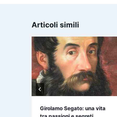
Articoli simili
onna
Girolamo Segato: una vita
tra passioni e segreti