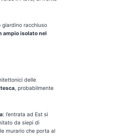
so giardino racchiuso
n ampio isolato nel
itettonici delle
ntesca
, probabilmente
ta
: l’entrata ad Est si
itato da siepi di
le murario che porta al