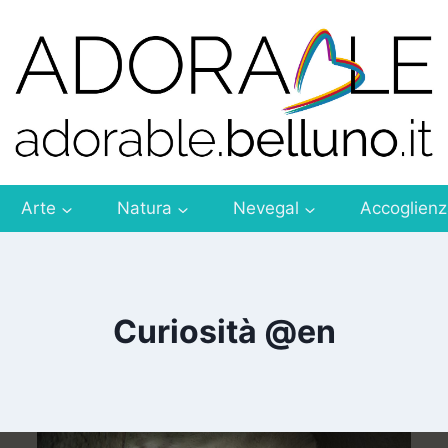
Arte
Natura
Nevegal
Accoglien
Curiosità @en