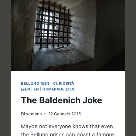
BELLUNO @EN
|
CURIOSITÀ
@EN
|
EN
|
HOMEPAGE @EN
The Baldenich Joke
Di
wtmann
22 Gennaio 2015
Maybe not everyone knows that even
the Belluno prison can boast a famous