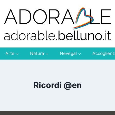
Arte
Natura
Nevegal
Accoglien
Ricordi @en