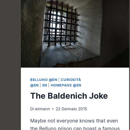
BELLUNO @EN
|
CURIOSITÀ
@EN
|
EN
|
HOMEPAGE @EN
The Baldenich Joke
Di
wtmann
22 Gennaio 2015
Maybe not everyone knows that even
the Belluno prison can boast a famous