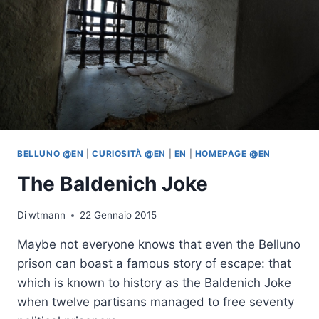
BELLUNO @EN
|
CURIOSITÀ @EN
|
EN
|
HOMEPAGE @EN
The Baldenich Joke
Di
wtmann
22 Gennaio 2015
Maybe not everyone knows that even the Belluno
prison can boast a famous story of escape: that
which is known to history as the Baldenich Joke
when twelve partisans managed to free seventy