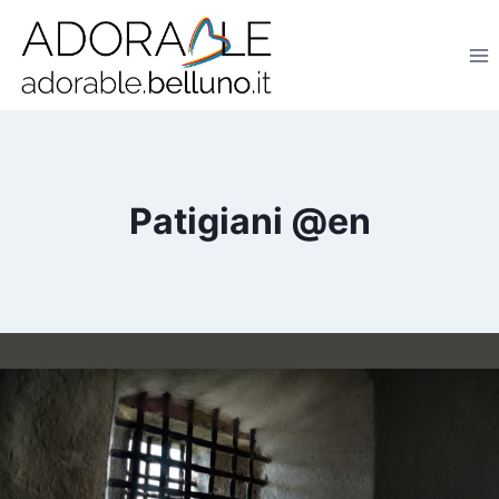
Salta
al
contenuto
Patigiani @en