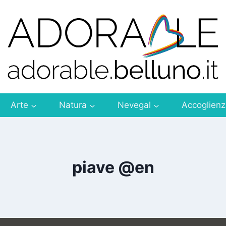
Arte
Natura
Nevegal
Accoglien
piave @en