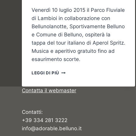
Venerdì 10 luglio 2015 il Parco Fluviale
di Lambioi in collaborazione con
Bellunolanotte, Sportivamente Belluno
e Comune di Belluno, ospiterà la
tappa del tour italiano di Aperol Spritz.
Musica e aperitivo gratuito fino ad
esaurimento scorte.
IL
LEGGI DI PIÙ
TOUR
ITALIANO
Contatta il webmaster
DI
APEROL
SPRIZ
A
Contatti:
PIAVE
+39 334 281 3222
BEACH
info@adorable.belluno.it