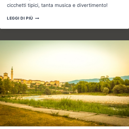
cicchetti tipici, tanta musica e divertimento!
IL
LEGGI DI PIÙ
TOUR
ITALIANO
DI
APEROL
SPRITZ
A
PIAVE
BEACH