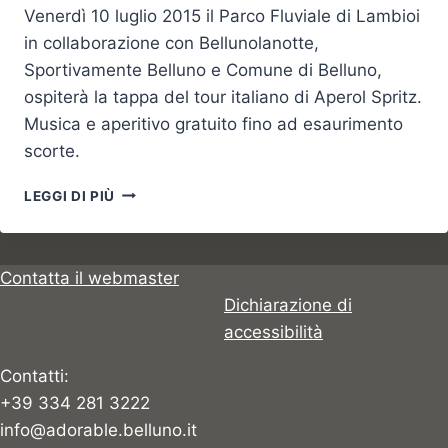
Venerdì 10 luglio 2015 il Parco Fluviale di Lambioi
in collaborazione con Bellunolanotte,
Sportivamente Belluno e Comune di Belluno,
ospiterà la tappa del tour italiano di Aperol Spritz.
Musica e aperitivo gratuito fino ad esaurimento
scorte.
IL
LEGGI DI PIÙ
TOUR
ITALIANO
DI
APEROL
Contatta il webmaster
SPRIZ
Dichiarazione di
A
accessibilità
PIAVE
BEACH
Contatti:
+39 334 281 3222
info@adorable.belluno.it