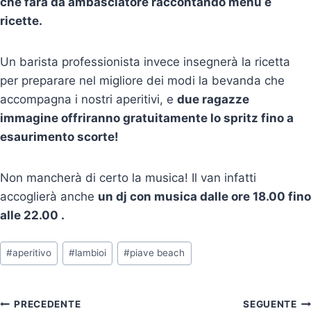
che farà da
ambasciatore raccontando menù e
ricette.
Un barista professionista invece insegnerà la ricetta
per preparare nel migliore dei modi la bevanda che
accompagna i nostri aperitivi, e
due ragazze
immagine
offriranno gratuitamente lo spritz fino a
esaurimento scorte!
Non mancherà di certo la musica! Il van infatti
accoglierà anche
un dj con musica
dalle ore 18.00 fino
alle 22.00 .
Tag
#
aperitivo
#
lambioi
#
piave beach
articolo:
Navigazione
PRECEDENTE
SEGUENTE