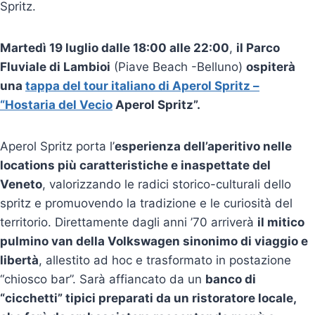
Spritz.
Martedì 19 luglio dalle 18:00 alle 22:00
,
il Parco
Fluviale di Lambioi
(Piave Beach -Belluno)
ospiterà
una
tappa del tour italiano di Aperol Spritz –
“Hostaria del Vecio
Aperol Spritz”.
Aperol Spritz porta l’
esperienza dell’aperitivo nelle
locations più caratteristiche e
inaspettate del
Veneto
, valorizzando le radici storico-culturali dello
spritz e promuovendo la tradizione e le curiosità del
territorio. Direttamente dagli anni ’70 arriverà
il mitico
pulmino van della Volkswagen sinonimo di viaggio e
libertà
, allestito ad hoc e trasformato in postazione
“chiosco bar”. Sarà affiancato da un
banco di
“cicchetti” tipici preparati da un ristoratore locale,