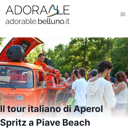
Salta
al
contenuto
Il tour italiano di Aperol
Spritz a Piave Beach