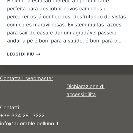
Belluno: a estação oferece a oportunidade
perfeita para descobrir novos caminhos e
percorrer os já conhecidos, desfrutando de vistas
com cores maravilhosas. Existem muitas razões
para sair de casa e dar um agradável passeio:
andar a pé é bom para a saúde, é bom para o…
OS
LEGGI DI PIÙ
DEZ
MELHORES
PASSEIOS
DA
Contatta il webmaster
PRIMAVERA
Dichiarazione di
accessibilità
Contatti:
+39 334 281 3222
info@adorable.belluno.it