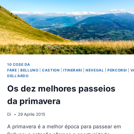
10 COSE DA
FARE
|
BELLUNO
|
CASTION
|
ITINERARI
|
NEVEGAL
|
PERCORSI
|
V
DELL’ARDO
Os dez melhores passeios
da primavera
Di
29 Aprile 2015
A primavera é a melhor época para passear em