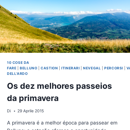
10 COSE DA
FARE
|
BELLUNO
|
CASTION
|
ITINERARI
|
NEVEGAL
|
PERCORSI
|
V
DELL’ARDO
Os dez melhores passeios
da primavera
Di
29 Aprile 2015
A primavera é a melhor época para passear em