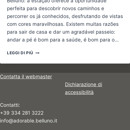
Belluno: a estação oferece a oportunidade
perfeita para descobrir novos caminhos e
percorrer os já conhecidos, desfrutando de vistas
com cores maravilhosas. Existem muitas razões
para sair de casa e dar um agradável passeio:
andar a pé é bom para a saúde, é bom para o…
OS
LEGGI DI PIÙ
DEZ
MELHORES
PASSEIOS
DA
Contatta il webmaster
PRIMAVERA
Dichiarazione di
accessibilità
Contatti:
+39 334 281 3222
info@adorable.belluno.it