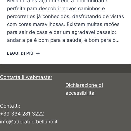
Belluno: a estação oferece a oportunidade
perfeita para descobrir novos caminhos e
percorrer os já conhecidos, desfrutando de vistas
com cores maravilhosas. Existem muitas razões
para sair de casa e dar um agradável passeio:
andar a pé é bom para a saúde, é bom para o…
OS
LEGGI DI PIÙ
DEZ
MELHORES
PASSEIOS
DA
Contatta il webmaster
PRIMAVERA
Dichiarazione di
accessibilità
Contatti:
+39 334 281 3222
info@adorable.belluno.it