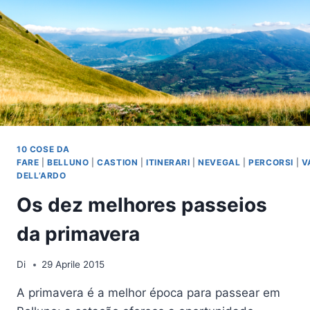
10 COSE DA
FARE
|
BELLUNO
|
CASTION
|
ITINERARI
|
NEVEGAL
|
PERCORSI
|
V
DELL’ARDO
Os dez melhores passeios
da primavera
Di
29 Aprile 2015
A primavera é a melhor época para passear em