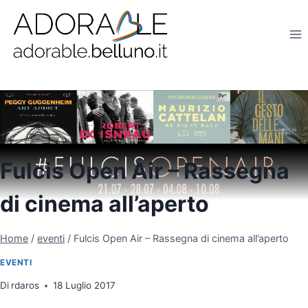
Salta
al
contenuto
Fulcis Open Air – Rassegna
di cinema all’aperto
Home
/
eventi
/
Fulcis Open Air – Rassegna di cinema all’aperto
EVENTI
Di
rdaros
18 Luglio 2017