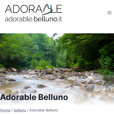
Salta
al
contenuto
Adorable Belluno
Home
/
belluno
/
Adorable Belluno