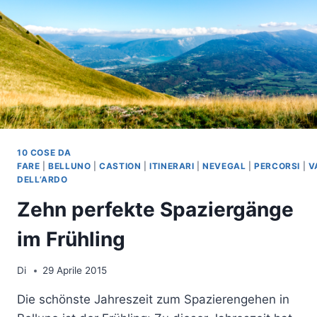
10 COSE DA
FARE
|
BELLUNO
|
CASTION
|
ITINERARI
|
NEVEGAL
|
PERCORSI
|
V
DELL’ARDO
Zehn perfekte Spaziergänge
im Frühling
Di
29 Aprile 2015
Die schönste Jahreszeit zum Spazierengehen in