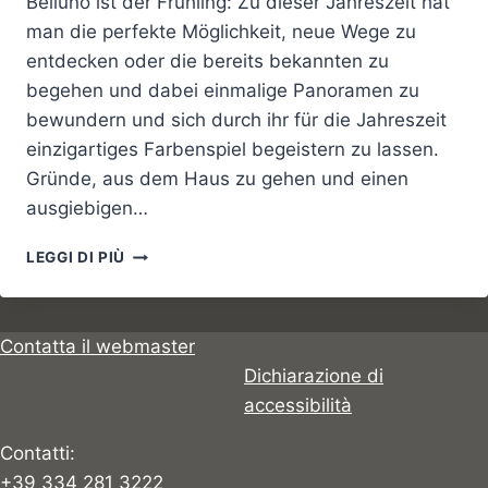
Belluno ist der Frühling: Zu dieser Jahreszeit hat
man die perfekte Möglichkeit, neue Wege zu
entdecken oder die bereits bekannten zu
begehen und dabei einmalige Panoramen zu
bewundern und sich durch ihr für die Jahreszeit
einzigartiges Farbenspiel begeistern zu lassen.
Gründe, aus dem Haus zu gehen und einen
ausgiebigen…
ZEHN
LEGGI DI PIÙ
PERFEKTE
SPAZIERGÄNGE
IM
FRÜHLING
Contatta il webmaster
Dichiarazione di
accessibilità
Contatti:
+39 334 281 3222