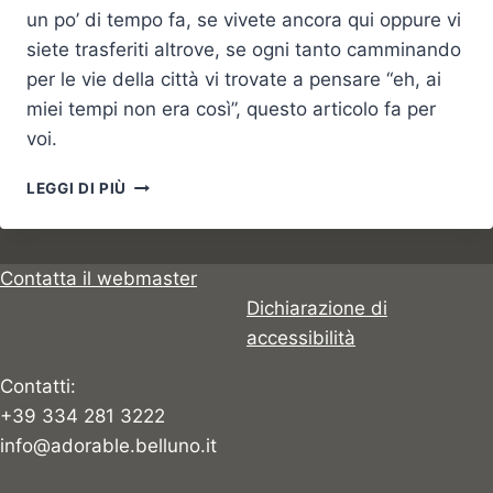
un po’ di tempo fa, se vivete ancora qui oppure vi
siete trasferiti altrove, se ogni tanto camminando
per le vie della città vi trovate a pensare “eh, ai
miei tempi non era così”, questo articolo fa per
voi.
AS
LEGGI DI PIÙ
10
COISAS
QUE
SÓ
Contatta il webmaster
ALGUÉM
Dichiarazione di
QUE
accessibilità
CRESCEU
EM
Contatti:
BELLUNO
+39 334 281 3222
PODE
ENTENDER
info@adorable.belluno.it