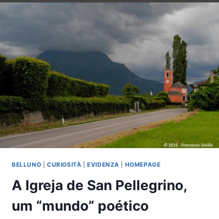
TORNA-
SE
NUM
PERCURSO
DE
ARTE
BELLUNO
|
CURIOSITÀ
|
EVIDENZA
|
HOMEPAGE
A Igreja de San Pellegrino,
um “mundo” poético