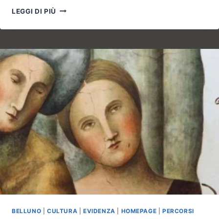
DOLOMITAS
LEGGI DI PIÙ
DE
ÁGUA,
UMA
PONTE
ENTRE
AS
MONTANHAS
PÁLIDAS
E
A
LAGOA
BELLUNO
|
CULTURA
|
EVIDENZA
|
HOMEPAGE
|
PERCORSI