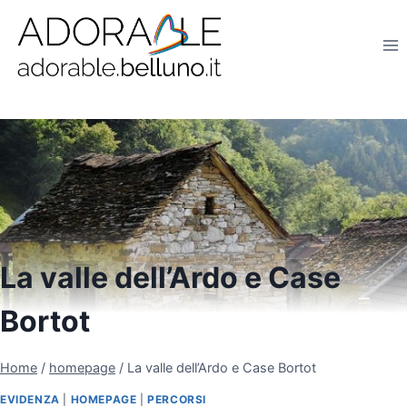
Salta
al
contenuto
La valle dell’Ardo e Case
Bortot
Home
/
homepage
/
La valle dell’Ardo e Case Bortot
EVIDENZA
|
HOMEPAGE
|
PERCORSI