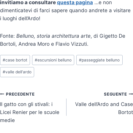
invitiamo a consultare
questa pagina
…e non
dimenticatevi di farci sapere quando andrete a visitare
i luoghi dell’Ardo!
Fonte:
Belluno, storia architettura arte
, di Gigetto De
Bortoli, Andrea Moro e Flavio Vizzuti.
Tag
#
case bortot
#
escursioni belluno
#
passeggiate belluno
articolo:
#
valle dell'ardo
Navigazione
PRECEDENTE
SEGUENTE
Il gatto con gli stivali: i
Valle dell’Ardo and Case
articoli
Licei Renier per le scuole
Bortot
medie