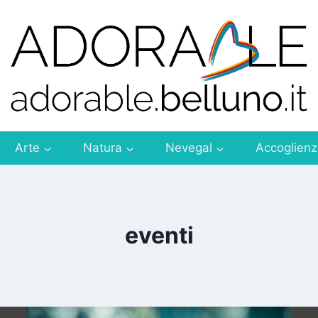
Arte
Natura
Nevegal
Accoglien
eventi