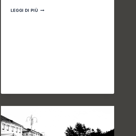
IL
LEGGI DI PIÙ
MESE
DI
AGOSTO
ARRIVA
CON
UN
GRANDE
PROGRAMMA!!!