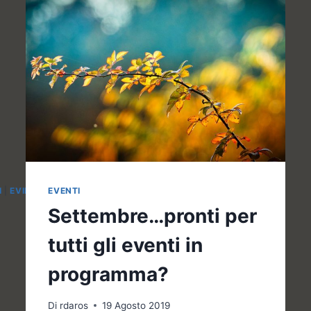
I
|
EVIDENZA
EVENTI
|
RASSEGNA
Settembre…pronti per
tutti gli eventi in
programma?
Di
rdaros
19 Agosto 2019