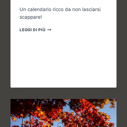
Un calendario ricco da non lasciarsi
scappare!
SETTEMBRE…
LEGGI DI PIÙ
PRONTI
PER
TUTTI
GLI
EVENTI
IN
PROGRAMMA?