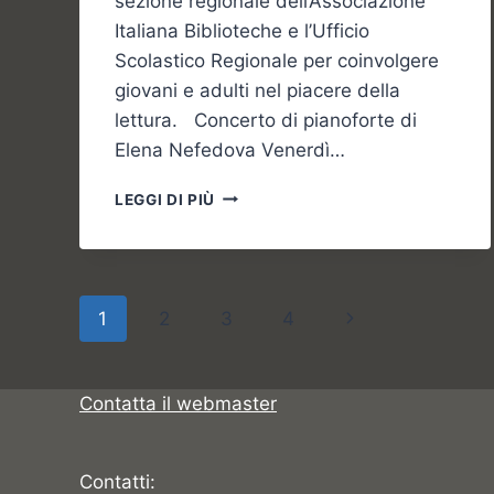
sezione regionale dell’Associazione
Italiana Biblioteche e l’Ufficio
Scolastico Regionale per coinvolgere
giovani e adulti nel piacere della
lettura. Concerto di pianoforte di
Elena Nefedova Venerdì…
IL
LEGGI DI PIÙ
FINESETTIMANA
A
BELLUNO
Navigazione
Pagina
1
2
3
4
pagina
successiva
Contatta il webmaster
Contatti: