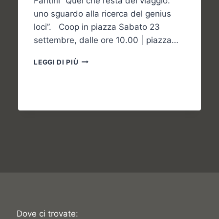
Fantini “Quel che resta del viaggio:
uno sguardo alla ricerca del genius
loci”. Coop in piazza Sabato 23
settembre, dalle ore 10.00 | piazza…
GLI
LEGGI DI PIÙ
APPUNTAMENTI
DEL
WEEKEND
Dove ci trovate: