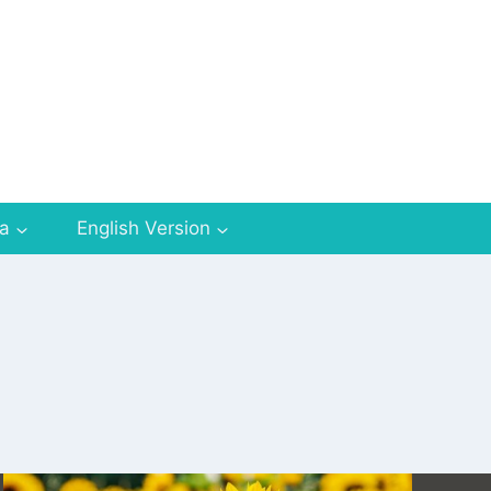
za
English Version