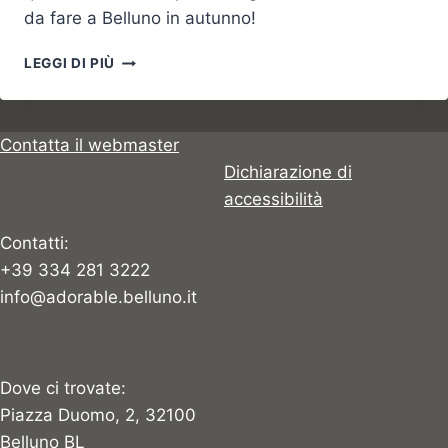
da fare a Belluno in autunno!
AS
LEGGI DI PIÙ
10
COISAS
PARA
FAZER
Contatta il webmaster
NO
Dichiarazione di
OUTONO
accessibilità
EM
BELLUNO
Contatti:
+39 334 281 3222
info@adorable.belluno.it
Dove ci trovate:
Piazza Duomo, 2, 32100
Belluno BL