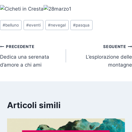
Tag
#
belluno
#
eventi
#
nevegal
#
pasqua
articolo:
Navigazione
PRECEDENTE
SEGUENTE
Dedica una serenata
L’esplorazione delle
articoli
d’amore a chi ami
montagne
Articoli simili