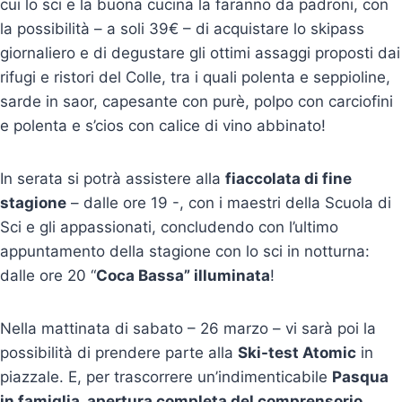
cui lo sci e la buona cucina la faranno da padroni, con
la possibilità – a soli 39€ – di acquistare lo skipass
giornaliero e di degustare gli ottimi assaggi proposti dai
rifugi e ristori del Colle, tra i quali polenta e seppioline,
sarde in saor, capesante con purè, polpo con carciofini
e polenta e s’cios con calice di vino abbinato!
In serata si potrà assistere alla
fiaccolata di fine
stagione
– dalle ore 19 -, con i maestri della Scuola di
Sci e gli appassionati, concludendo con l’ultimo
appuntamento della stagione con lo sci in notturna:
dalle ore 20 “
Coca Bassa” illuminata
!
Nella mattinata di sabato – 26 marzo – vi sarà poi la
possibilità di prendere parte alla
Ski-test Atomic
in
piazzale. E, per trascorrere un’indimenticabile
Pasqua
in famiglia, apertura completa del comprensorio