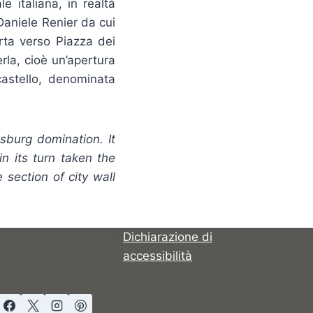
e italiana, in realtà
Daniele Renier da cui
rta verso Piazza dei
rla, cioè un’apertura
castello, denominata
sburg domination. It
in its turn taken the
 section of city wall
Dichiarazione di
accessibilità