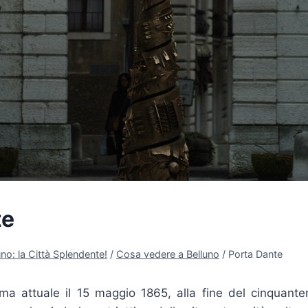
te
no: la Città Splendente!
/
Cosa vedere a Belluno
/
Porta Dante
rma attuale il 15 maggio 1865, alla fine del cinquant