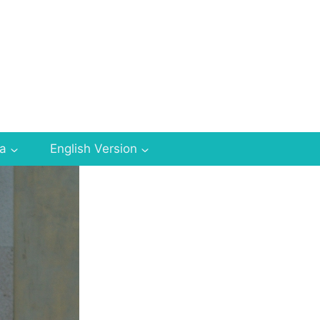
za
English Version